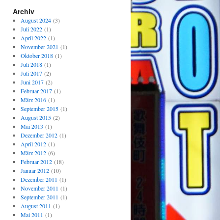
Archiv
August 2024
(3)
Juli 2022
(1)
April 2022
(1)
November 2021
(1)
Oktober 2018
(1)
Juli 2018
(1)
Juli 2017
(2)
ches
Juni 2017
(2)
Februar 2017
(1)
März 2016
(1)
September 2015
(1)
August 2015
(2)
012
Mai 2013
(1)
Dezember 2012
(1)
April 2012
(1)
März 2012
(6)
Februar 2012
(18)
Januar 2012
(10)
Dezember 2011
(1)
November 2011
(1)
September 2011
(1)
August 2011
(1)
Mai 2011
(1)