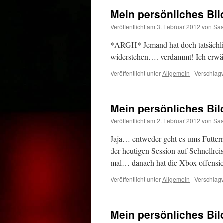
Mein persönliches Bi
Veröffentlicht am
3. Februar 2012
von
Sa
*ARGH* Jemand hat doch tatsächli
widerstehen…. verdammt! Ich erwähne
Veröffentlicht unter
Allgemein
|
Verschlagw
Mein persönliches Bi
Veröffentlicht am
2. Februar 2012
von
Sa
Jaja… entweder geht es ums Futter
der heutigen Session auf Schnellreis
mal… danach hat die Xbox offensic
Veröffentlicht unter
Allgemein
|
Verschlagw
Mein persönliches Bi