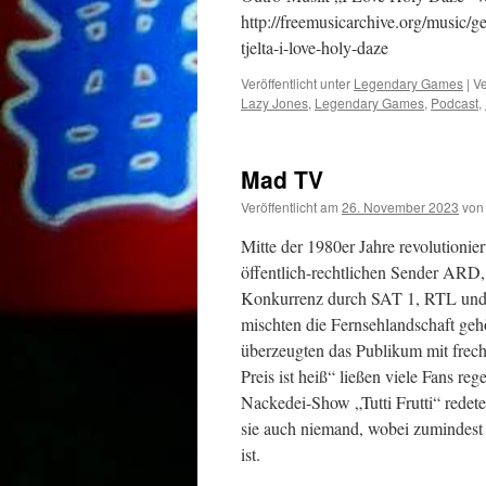
http://freemusicarchive.org/music/g
tjelta-i-love-holy-daze
Veröffentlicht unter
Legendary Games
|
Ve
Lazy Jones
,
Legendary Games
,
Podcast
,
Mad TV
Veröffentlicht am
26. November 2023
von
Mitte der 1980er Jahre revolutioni
öffentlich-rechtlichen Sender ARD
Konkurrenz durch SAT 1, RTL und s
mischten die Fernsehlandschaft g
überzeugten das Publikum mit frec
Preis ist heiß“ ließen viele Fans 
Nackedei-Show „Tutti Frutti“ redet
sie auch niemand, wobei zumindest l
ist.