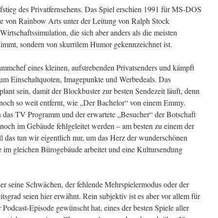
fstieg des Privatfernsehens. Das Spiel erschien 1991 für MS-DOS
e von Rainbow Arts unter der Leitung von Ralph Stock
Wirtschaftssimulation, die sich aber anders als die meisten
 nimmt, sondern von skurrilem Humor gekennzeichnet ist.
rammchef eines kleinen, aufstrebenden Privatsenders und kämpft
 um Einschaltquoten, Imagepunkte und Werbedeals. Das
lant sein, damit der Blockbuster zur besten Sendezeit läuft, denn
noch so weit entfernt, wie „Der Bachelor“ von einem Emmy.
 das TV Programm und der erwartete „Besucher“ der Botschaft
 noch im Gebäude fehlgeleitet werden – am besten zu einem der
 das tun wir eigentlich nur, um das Herz der wunderschönen
e im gleichen Bürogebäude arbeitet und eine Kultursendung
her seine Schwächen, der fehlende Mehrspielermodus oder der
tsgrad seien hier erwähnt. Rein subjektiv ist es aber vor allem für
r Podcast-Episode gewünscht hat, eines der besten Spiele aller