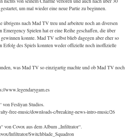
hn nichts von seinem Charme verloren und auch nach über 30
gestartet, um mal wieder eine neue Partie zu beginnen.
rie übrigens nach Mad TV treu und arbeitete noch an diversen
en Emergency Spielen hat er eine Reihe geschaffen, die über
 gewinnen konnte. Mad TV selbst blieb dagegen aber eher so
Erfolg des Spiels konnten weder offizielle noch inoffizielle
kunden, was Mad TV so einzigartig machte und ob Mad TV noch
tps://www.legendarygam.es
von Fesliyan Studios.
yalty-free-music/downloads-c/breaking-news-intro-music/26
“ von Covox aus dem Album „Infiltrator“.
Covox/Infiltrator/Switchblade_Squadron