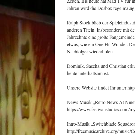
Zeiten. Bis heute hat Mad TV für i
Jahren wird die Dosbox regelmäßig 
Ralph Stock blieb der Spieleindust
anderen Titeln. Insbesondere mit d
Jahrzehnte eine große Fangemeinde
etwas, wie ein One Hit Wonder. Den 
Nachfolger wiederholen.
Dominik, Sascha und Christian er
heute unterhaltsam ist.
Unsere Website findet Ihr unter ht
News-Musik „Retro News At Nine“ 
https://www.fesliyanstudios.com/ro
Intro-Musik „Switchblade Squadron
http://freemusicarchive.org/music/