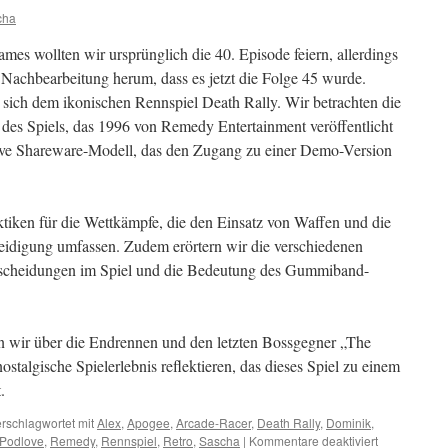
cha
es wollten wir ursprünglich die 40. Episode feiern, allerdings
r Nachbearbeitung herum, dass es jetzt die Folge 45 wurde.
ich dem ikonischen Rennspiel Death Rally. Wir betrachten die
des Spiels, das 1996 von Remedy Entertainment veröffentlicht
tive Shareware-Modell, das den Zugang zu einer Demo-Version
ktiken für die Wettkämpfe, die den Einsatz von Waffen und die
eidigung umfassen. Zudem erörtern wir die verschiedenen
ntscheidungen im Spiel und die Bedeutung des Gummiband-
 wir über die Endrennen und den letzten Bossgegner „The
stalgische Spielerlebnis reflektieren, das dieses Spiel zu einem
.
rschlagwortet mit
Alex
,
Apogee
,
Arcade-Racer
,
Death Rally
,
Dominik
,
für
Podlove
,
Remedy
,
Rennspiel
,
Retro
,
Sascha
|
Kommentare deaktiviert