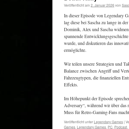
Veröffentlicht am
2. Januar 2026
von
Sas
In dieser Episode von Legendary Gam
lag diese bei Sascha zu lange in de
Dominik, Alex und Sascha widmen s
spannende Entwicklungsgeschichte 
wurde, und diskutieren das innova
ermöglichte.
Wir teilen unsere Strategien und Ta
Balance zwischen Angriff und Vert
Fahrzeugtypen, die finanziellen E
Effekts.
Im Höhepunkt der Episode sprechen
Adversary“, während wir über das no
Muss für Retro-Gaming-Fans macht
Veröffentlicht unter
Legendary Games
|
Ve
Games
,
Legendary Games
,
PC
,
Podcast
,