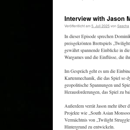
Interview with Jason 
Veröffentlicht am
5. Juli 2025
von
Sascha
In dieser Episode sprechen Dominik
preisgekrönten Brettspiels „Twilight
gewährt spannende Einblicke in die 
Wargames und die Einflüsse, die ih
Im Gespräch geht es um die Einbind
Kartenmechanik, die das Spiel so dy
geopolitische Spannungen und Spiel
Herausforderungen, das Spiel zu ba
Außerdem verrät Jason mehr über d
Projekte wie „South Asian Monsoon
Vermächtnis von „Twilight Struggle“
Hintergrund zu entwickeln.