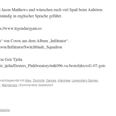
t Jason Matthews und wünschen euch viel Spaß beim Anhören
ständig in englischer Sprache geführt.
tps://www.legendarygam.es
“ von Covox aus dem Album „Infiltrator“.
Covox/Infiltrator/Switchblade_Squadron
n Geir Tjelta
eir_tjelta/Dexters_Pinkboratory/mtk096-va-bestofahxvol1-07-geir-
rschlagwortet mit
Alex
,
Dominik
,
Games
,
Interview
,
Legendary Games
,
für
e
,
Wargames
|
Kommentare deaktiviert
Interview
with
Jason
Matthews
Sascha