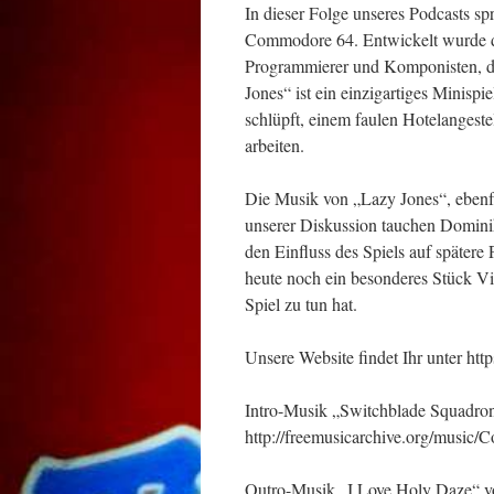
In dieser Folge unseres Podcasts sp
Commodore 64. Entwickelt wurde d
Programmierer und Komponisten, der
Jones“ ist ein einzigartiges Minisp
schlüpft, einem faulen Hotelangestell
arbeiten.
Die Musik von „Lazy Jones“, ebenfal
unserer Diskussion tauchen Dominik
den Einfluss des Spiels auf spätere
heute noch ein besonderes Stück Vi
Spiel zu tun hat.
Unsere Website findet Ihr unter ht
Intro-Musik „Switchblade Squadron
http://freemusicarchive.org/music/
Outro-Musik „I Love Holy Daze“ vo