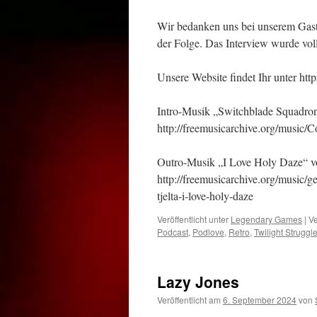
Wir bedanken uns bei unserem Gas
der Folge. Das Interview wurde voll
Unsere Website findet Ihr unter ht
Intro-Musik „Switchblade Squadron
http://freemusicarchive.org/music/
Outro-Musik „I Love Holy Daze“ vo
http://freemusicarchive.org/music/g
tjelta-i-love-holy-daze
Veröffentlicht unter
Legendary Games
|
Ve
Podcast
,
Podlove
,
Retro
,
Twilight Struggl
Lazy Jones
Veröffentlicht am
6. September 2024
von