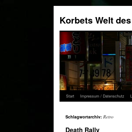
Zum
Inhalt
Korbets Welt des
springen
Start
Impressum / Datenschutz
Retro
Schlagwortarchiv:
Death Rally