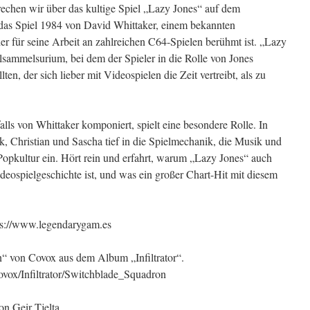
rechen wir über das kultige Spiel „Lazy Jones“ auf dem
as Spiel 1984 von David Whittaker, einem bekannten
 für seine Arbeit an zahlreichen C64-Spielen berühmt ist. „Lazy
ielsammelsurium, bei dem der Spieler in die Rolle von Jones
ten, der sich lieber mit Videospielen die Zeit vertreibt, als zu
ls von Whittaker komponiert, spielt eine besondere Rolle. In
, Christian und Sascha tief in die Spielmechanik, die Musik und
 Popkultur ein. Hört rein und erfahrt, warum „Lazy Jones“ auch
deospielgeschichte ist, und was ein großer Chart-Hit mit diesem
tps://www.legendarygam.es
“ von Covox aus dem Album „Infiltrator“.
Covox/Infiltrator/Switchblade_Squadron
n Geir Tjelta