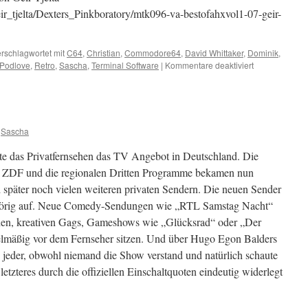
eir_tjelta/Dexters_Pinkboratory/mtk096-va-bestofahxvol1-07-geir-
rschlagwortet mit
C64
,
Christian
,
Commodore64
,
David Whittaker
,
Dominik
,
für
Podlove
,
Retro
,
Sascha
,
Terminal Software
|
Kommentare deaktiviert
Lazy
Jones
Sascha
erte das Privatfernsehen das TV Angebot in Deutschland. Die
, ZDF und die regionalen Dritten Programme bekamen nun
päter noch vielen weiteren privaten Sendern. Die neuen Sender
ehörig auf. Neue Comedy-Sendungen wie „RTL Samstag Nacht“
hen, kreativen Gags, Gameshows wie „Glücksrad“ oder „Der
regelmäßig vor dem Fernseher sitzen. Und über Hugo Egon Balders
e jeder, obwohl niemand die Show verstand und natürlich schaute
etzteres durch die offiziellen Einschaltquoten eindeutig widerlegt