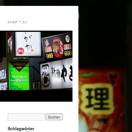
LOAD"*",8,1
Schlagwörter