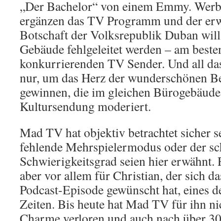
„Der Bachelor“ von einem Emmy. Werb
ergänzen das TV Programm und der erw
Botschaft der Volksrepublik Duban wil
Gebäude fehlgeleitet werden – am beste
konkurrierenden TV Sender. Und all das
nur, um das Herz der wunderschönen B
gewinnen, die im gleichen Bürogebäude 
Kultursendung moderiert.
Mad TV hat objektiv betrachtet sicher 
fehlende Mehrspielermodus oder der sch
Schwierigkeitsgrad seien hier erwähnt. R
aber vor allem für Christian, der sich d
Podcast-Episode gewünscht hat, eines de
Zeiten. Bis heute hat Mad TV für ihn n
Charme verloren und auch nach über 30