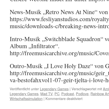
News-Musik „Retro News At Nine“ von F
https://www.fesliyanstudios.com/royalty
music/downloads-c/breaking-news-intr
Intro-Musik „Switchblade Squadron“ 
Album „Infiltrator“.
http://freemusicarchive.org/music/Covo
Outro-Musik „I Love Holy Daze“ von Ge
http://freemusicarchive.org/music/geir
va-bestofahxvol1-07-geir-tjelta-i-love-
Veröffentlicht unter
Legendary Games
|
Verschlagwortet mit
Ami
Legendary Games
,
Mad TV
,
PC
,
Podcast
,
Podlove
,
Rainbow Ar
für
Wirtschaftssimulation
|
Kommentare deaktiviert
Mad
TV