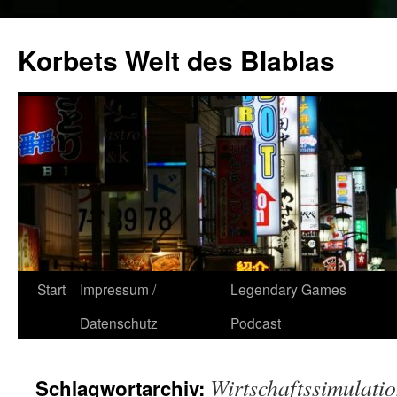
Zum
Inhalt
Korbets Welt des Blablas
springen
Start
Impressum /
Legendary Games
Datenschutz
Podcast
Wirtschaftssimulati
Schlagwortarchiv: