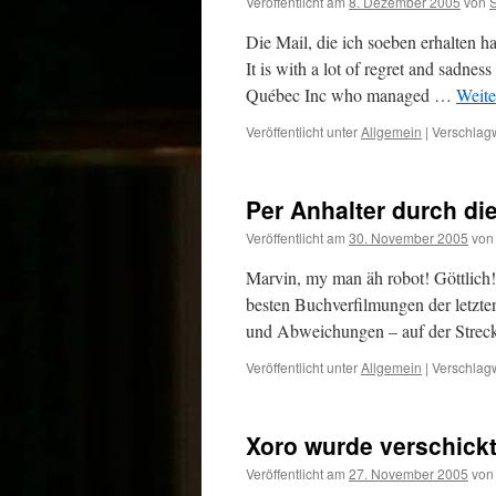
Veröffentlicht am
8. Dezember 2005
von
Die Mail, die ich soeben erhalten h
It is with a lot of regret and sadn
Québec Inc who managed …
Weite
Veröffentlicht unter
Allgemein
|
Verschlagw
Per Anhalter durch di
Veröffentlicht am
30. November 2005
von
Marvin, my man äh robot! Göttlich!
besten Buchverfilmungen der letzten
und Abweichungen – auf der Strec
Veröffentlicht unter
Allgemein
|
Verschlagw
Xoro wurde verschickt!
Veröffentlicht am
27. November 2005
von