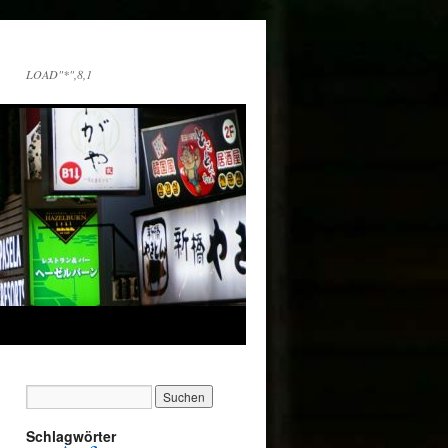
LOAD"*",8,1
Schlagwörter