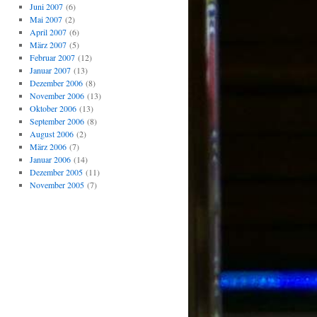
Juni 2007
(6)
Mai 2007
(2)
April 2007
(6)
März 2007
(5)
Februar 2007
(12)
Januar 2007
(13)
Dezember 2006
(8)
November 2006
(13)
Oktober 2006
(13)
September 2006
(8)
August 2006
(2)
März 2006
(7)
Januar 2006
(14)
Dezember 2005
(11)
November 2005
(7)