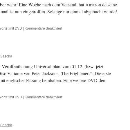
 aber wahr! Eine Woche nach dem Versand, hat Amazon.de seine
dmail ist nun eingetroffen. Solange nur einmal abgebucht wurde!
für
ortet mit
DVD
|
Kommentare deaktiviert
Xoro
wurde
verschickt!
;o)
Sascha
eröffentlichung Universal plant zum 01.12. (bzw. jetzt
isc-Variante von Peter Jacksons „The Frighteners“. Die erste
mit englischer Fassung beinhalten. Eine weitere DVD den
für
ortet mit
DVD
|
Kommentare deaktiviert
The
Frighteners
Sascha