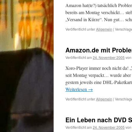
Amazon hat(te?) tatsächlich Prob
bereits am Montag verschickt… steh
„Versand in Kürze“. Nun gut… schr
Veröffentlicht unter
Allgemein
|
Verschlagw
Amazon.de mit Probl
Veröffentlicht am
24. November 2005
von
Xoro-Player immer noch nicht da! „
seit Montag verpackt… wurde aber 
gestern jeweils eine DHL-Paketkart
Weiterlesen
→
Veröffentlicht unter
Allgemein
|
Verschlagw
Ein Leben nach DVD 
Veröffentlicht am
24. November 2005
von