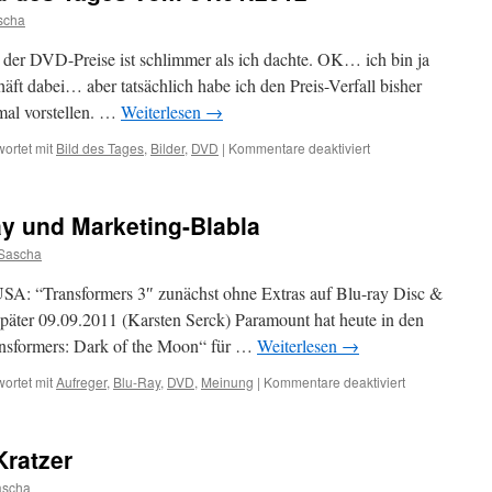
scha
der DVD-Preise ist schlimmer als ich dachte. OK… ich bin ja
ft dabei… aber tatsächlich habe ich den Preis-Verfall bisher
 mal vorstellen. …
Weiterlesen
→
für
ortet mit
Bild des Tages
,
Bilder
,
DVD
|
Kommentare deaktiviert
Mein
persönliches
Bild
ay und Marketing-Blabla
des
Tages
Sascha
vom
31.01.2012
A: “Transformers 3″ zunächst ohne Extras auf Blu-ray Disc &
äter 09.09.2011 (Karsten Serck) Paramount hat heute in den
ansformers: Dark of the Moon“ für …
Weiterlesen
→
für
ortet mit
Aufreger
,
Blu-Ray
,
DVD
,
Meinung
|
Kommentare deaktiviert
Transformers
3
Blu-
Kratzer
Ray
und
ascha