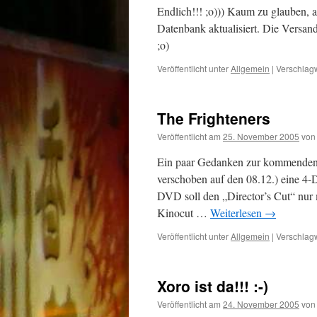
Endlich!!! ;o))) Kaum zu glauben,
Datenbank aktualisiert. Die Versan
;o)
Veröffentlicht unter
Allgemein
|
Verschlagw
The Frighteners
Veröffentlicht am
25. November 2005
von
Ein paar Gedanken zur kommenden V
verschoben auf den 08.12.) eine 4-D
DVD soll den „Director’s Cut“ nur 
Kinocut …
Weiterlesen
→
Veröffentlicht unter
Allgemein
|
Verschlagw
Xoro ist da!!! :-)
Veröffentlicht am
24. November 2005
von