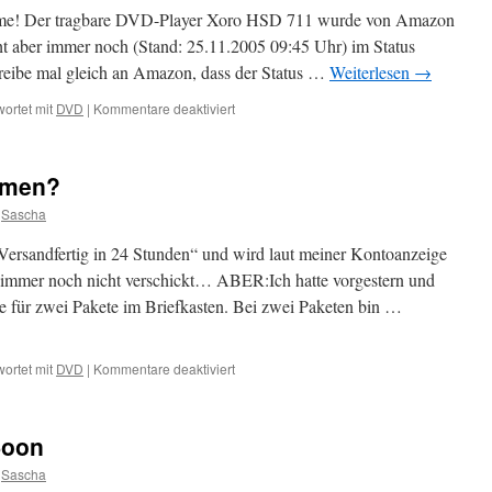
leme! Der tragbare DVD-Player Xoro HSD 711 wurde von Amazon
t aber immer noch (Stand: 25.11.2005 09:45 Uhr) im Status
eibe mal gleich an Amazon, dass der Status …
Weiterlesen
→
für
ortet mit
DVD
|
Kommentare deaktiviert
Xoro
ist
da!!!
emen?
:-)
Sascha
Versandfertig in 24 Stunden“ und wird laut meiner Kontoanzeige
immer noch nicht verschickt… ABER:Ich hatte vorgestern und
e für zwei Pakete im Briefkasten. Bei zwei Paketen bin …
für
ortet mit
DVD
|
Kommentare deaktiviert
Amazon.de
mit
Problemen?
Soon
Sascha