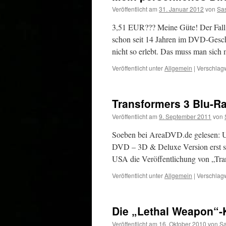
Veröffentlicht am
31. Januar 2012
von
Sa
3,51 EUR??? Meine Güte! Der Fall 
schon seit 14 Jahren im DVD-Geschä
nicht so erlebt. Das muss man sich
Veröffentlicht unter
Allgemein
|
Verschlagw
Transformers 3 Blu-R
Veröffentlicht am
9. September 2011
von
Soeben bei AreaDVD.de gelesen: US
DVD – 3D & Deluxe Version erst sp
USA die Veröffentlichung von „Tr
Veröffentlicht unter
Allgemein
|
Verschlagw
Die „Lethal Weapon“-
Veröffentlicht am
16. Oktober 2010
von
S