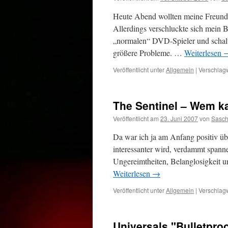
Heute Abend wollten meine Freund
Allerdings verschluckte sich mein 
„normalen“ DVD-Spieler und schalt
größere Probleme. …
Weiterlesen
Veröffentlicht unter
Allgemein
|
Verschlagw
The Sentinel – Wem k
Veröffentlicht am
23. Juni 2007
von
Sasc
Da war ich ja am Anfang positiv übe
interessanter wird, verdammt spann
Ungereimtheiten, Belanglosigkeit u
Weiterlesen
→
Veröffentlicht unter
Allgemein
|
Verschlagw
Universals "Bulletproo