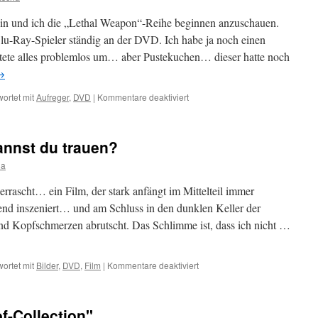
Marketing-
Blabla
in und ich die „Lethal Weapon“-Reihe beginnen anzuschauen.
Blu-Ray-Spieler ständig an der DVD. Ich habe ja noch einen
ete alles problemlos um… aber Pustekuchen… dieser hatte noch
→
für
ortet mit
Aufreger
,
DVD
|
Kommentare deaktiviert
Die
„Lethal
Weapon“-
annst du trauen?
Kratzer
ha
rrascht… ein Film, der stark anfängt im Mittelteil immer
end inszeniert… und am Schluss in den dunklen Keller der
nd Kopfschmerzen abrutscht. Das Schlimme ist, dass ich nicht …
für
ortet mit
Bilder
,
DVD
,
Film
|
Kommentare deaktiviert
The
Sentinel
–
f-Collection"
Wem