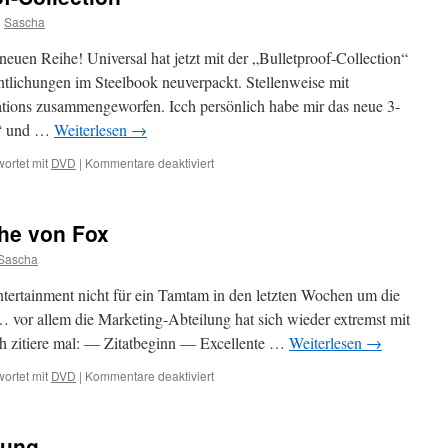
kannst
n
Sascha
du
trauen?
neuen Reihe! Universal hat jetzt mit der „Bulletproof-Collection“
tlichungen im Steelbook neuverpackt. Stellenweise mit
ations zusammengeworfen. Icch persönlich habe mir das neue 3-
“ und …
Weiterlesen
→
für
ortet mit
DVD
|
Kommentare deaktiviert
Universals
"Bulletproof-
Collection"
ihe von Fox
Sascha
ertainment nicht für ein Tamtam in den letzten Wochen um die
… vor allem die Marketing-Abteilung hat sich wieder extremst mit
Ich zitiere mal: — Zitatbeginn — Excellente …
Weiterlesen
→
für
ortet mit
DVD
|
Kommentare deaktiviert
Die
neue
Century³-
rung
Reihe