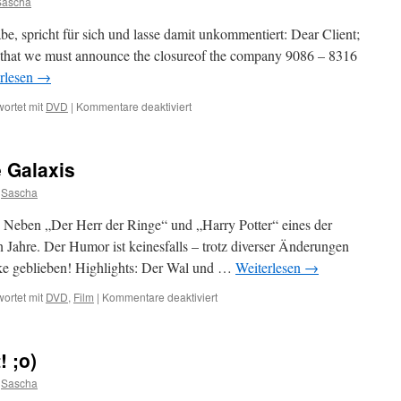
Sascha
abe, spricht für sich und lasse damit unkommentiert: Dear Client;
ess that we must announce the closureof the company 9086 – 8316
rlesen
→
für
ortet mit
DVD
|
Kommentare deaktiviert
Das
100%ige
Aus
e Galaxis
von
DVD
Sascha
Soon
 Neben „Der Herr der Ringe“ und „Harry Potter“ eines der
 Jahre. Der Humor ist keinesfalls – trotz diverser Änderungen
ke geblieben! Highlights: Der Wal und …
Weiterlesen
→
für
ortet mit
DVD
,
Film
|
Kommentare deaktiviert
Per
Anhalter
durch
 ;o)
die
Galaxis
Sascha