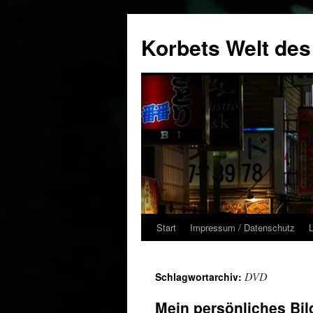
Zum
Inhalt
Korbets Welt des
springen
Start
Impressum / Datenschutz
DVD
Schlagwortarchiv:
Mein persönliches Bi