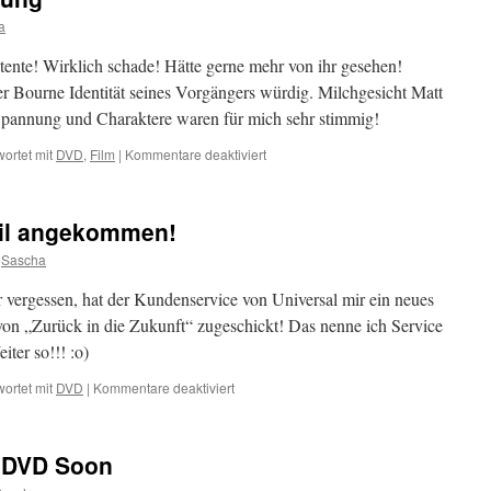
von
a
Fox
tente! Wirklich schade! Hätte gerne mehr von ihr gesehen!
er Bourne Identität seines Vorgängers würdig. Milchgesicht Matt
pannung und Charaktere waren für mich sehr stimmig!
für
ortet mit
DVD
,
Film
|
Kommentare deaktiviert
Die
Bourne
Verschwörung
eil angekommen!
Sascha
 vergessen, hat der Kundenservice von Universal mir ein neues
von „Zurück in die Zukunft“ zugeschickt! Das nenne ich Service
ter so!!! :o)
für
ortet mit
DVD
|
Kommentare deaktiviert
Booklet
von
"ZidZ"
 DVD Soon
heil
angekommen!