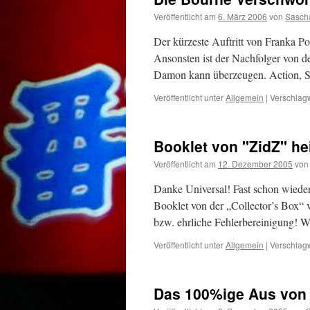
Veröffentlicht am
6. März 2006
von
Sasch
Der kürzeste Auftritt von Franka Po
Ansonsten ist der Nachfolger von d
Damon kann überzeugen. Action, S
Veröffentlicht unter
Allgemein
|
Verschlagw
Booklet von "ZidZ" h
Veröffentlicht am
12. Dezember 2005
von
Danke Universal! Fast schon wieder
Booklet von der „Collector’s Box“ 
bzw. ehrliche Fehlerbereinigung! Wei
Veröffentlicht unter
Allgemein
|
Verschlagw
Das 100%ige Aus von