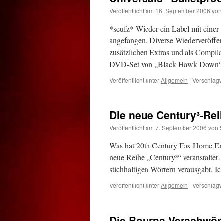
Veröffentlicht am
16. September 2006
vo
*seufz* Wieder ein Label mit einer 
angefangen. Diverse Wiederveröffen
zusätzlichen Extras und als Compil
DVD-Set von „Black Hawk Down
Veröffentlicht unter
Allgemein
|
Verschlagw
Die neue Century³-Re
Veröffentlicht am
7. September 2006
von
Was hat 20th Century Fox Home Ent
neue Reihe „Century³“ veranstaltet
stichhaltigen Wörtern verausgabt. 
Veröffentlicht unter
Allgemein
|
Verschlagw
Die Bourne Verschwö