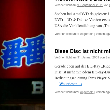
Veröffentlicht am
9. September 2011
von
Soeben bei AreaDVD.de gelesen: US
DVD – 3D & Deluxe Version erst sp
USA die Veröffentlichung von „Tr
Veröffentlicht unter
Allgemein
|
Verschlagw
Diese Disc ist nicht m
Veröffentlicht am
31. Januar 2009
von
Sa
Gerade eben auf der Blu-Ray „Ridd
Disc ist nicht mit jedem Blu-ray-Di
Bedienungsanleitung Ihres Player. S
…
Weiterlesen
→
Veröffentlicht unter
Allgemein
|
Verschlagw