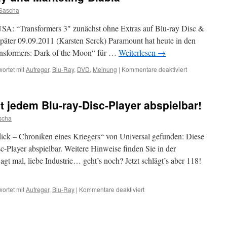
Tages
Sascha
vom
21.
A: “Transformers 3″ zunächst ohne Extras auf Blu-ray Disc &
Januar
äter 09.09.2011 (Karsten Serck) Paramount hat heute in den
2012
ansformers: Dark of the Moon“ für …
Weiterlesen
→
für
ortet mit
Aufreger
,
Blu-Ray
,
DVD
,
Meinung
|
Kommentare deaktiviert
Transformers
3
Blu-
it jedem Blu-ray-Disc-Player abspielbar!
Ray
und
scha
Marketing-
Blabla
ick – Chroniken eines Kriegers“ von Universal gefunden: Diese
sc-Player abspielbar. Weitere Hinweise finden Sie in der
agt mal, liebe Industrie… geht’s noch? Jetzt schlägt’s aber 118!
für
ortet mit
Aufreger
,
Blu-Ray
|
Kommentare deaktiviert
Diese
Disc
ist
nicht