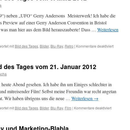
a
9“) neben „UFO“ Gerry Andersons Meisterwerk! Ich habe die
s Preview auf einer Gerry Anderson Convention in Bristol
t, was man hier aus dem Bild herauszauberte! Dass …
Weiterlesen
für
ortet mit
Bild des Tages
,
Bilder
,
Blu-Ray
,
Retro
|
Kommentare deaktiviert
Mein
persönlic
Bild
d des Tages vom 21. Januar 2012
des
Tages
scha
vom
6.
heute Abend gesehen. Ich habe ihn um Einiges schlechter in
März
r und mitreisender Film! Selbst meine Freundin war recht angetan
2012
at. Wir haben übrigens uns die neue …
Weiterlesen
→
für
ortet mit
Bild des Tages
,
Bilder
,
Blu-Ray
,
Film
|
Kommentare deaktiviert
Mein
persönliche
Bild
ay und Marketing-Blabla
des