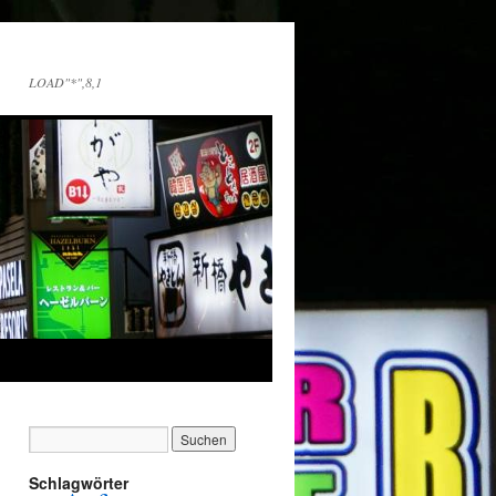
LOAD"*",8,1
Schlagwörter