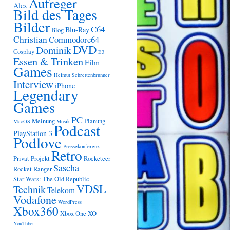
Aufreger
Alex
Bild des Tages
Bilder
C64
Blu-Ray
Blog
Christian
Commodore64
DVD
Dominik
Cosplay
E3
Essen & Trinken
Film
Games
Helmut Schrettenbrunner
Interview
iPhone
Legendary
hes
Games
PC
Meinung
Planung
MacOS
Musik
Podcast
PlayStation 3
Podlove
Pressekonferenz
Retro
Privat
Projekt
Rocketeer
Sascha
Rocket Ranger
Star Wars: The Old Republic
VDSL
Technik
Telekom
Vodafone
WordPress
Xbox360
s
Xbox One
XO
YouTube