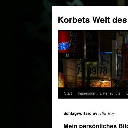
Zum
Inhalt
Korbets Welt des
springen
Start
Impressum / Datenschutz
Blu-Ray
Schlagwortarchiv:
Mein persönliches Bil