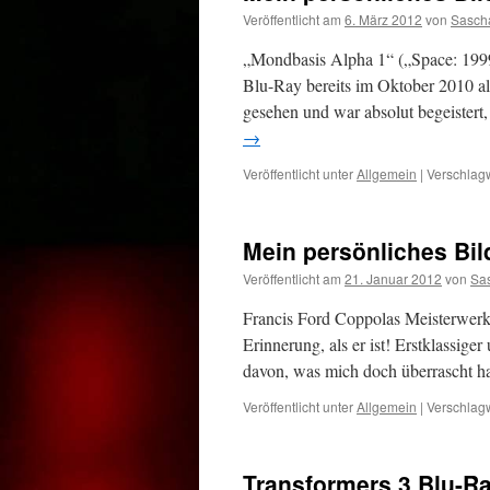
Veröffentlicht am
6. März 2012
von
Sasch
„Mondbasis Alpha 1“ („Space: 199
Blu-Ray bereits im Oktober 2010 al
gesehen und war absolut begeister
→
Veröffentlicht unter
Allgemein
|
Verschlagw
Mein persönliches Bil
Veröffentlicht am
21. Januar 2012
von
Sa
Francis Ford Coppolas Meisterwerk 
Erinnerung, als er ist! Erstklassige
davon, was mich doch überrascht h
Veröffentlicht unter
Allgemein
|
Verschlagw
Transformers 3 Blu-R