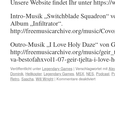
Unsere Website findet Ihr unter https:
Intro-Musik „Switchblade Squadron“ 
Album „Infiltrator“.
http://freemusicarchive.org/music/Covo
Outro-Musik „I Love Holy Daze“ von Ge
http://freemusicarchive.org/music/geir
va-bestofahxvol1-07-geir-tjelta-i-love-
Veröffentlicht unter
Legendary Games
|
Verschlagwortet mit
Ale
Dominik
,
Helikopter
,
Legendary Games
,
MSX
,
NES
,
Podcast
,
P
für
Retro
,
Sascha
,
Will Wright
|
Kommentare deaktiviert
Raid
on
Bungeling
Bay