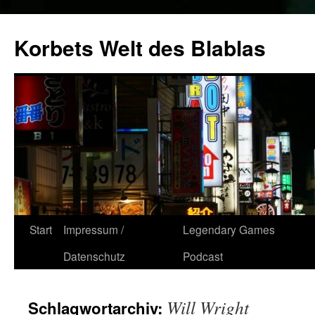
Zum
Inhalt
Korbets Welt des Blablas
springen
Start
Impressum /
Legendary Games
Datenschutz
Podcast
Will Wright
Schlagwortarchiv: