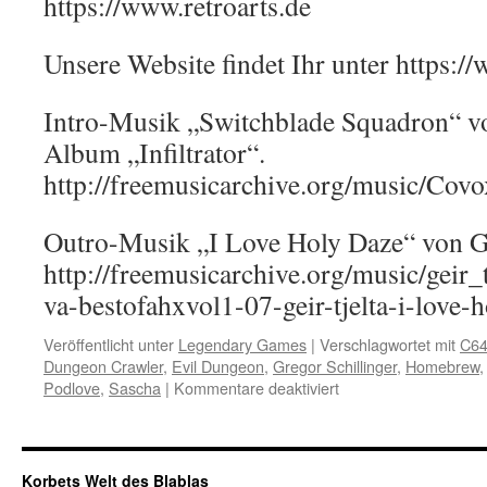
https://www.retroarts.de
Unsere Website findet Ihr unter https:
Intro-Musik „Switchblade Squadron“ 
Album „Infiltrator“.
http://freemusicarchive.org/music/Covo
Outro-Musik „I Love Holy Daze“ von Ge
http://freemusicarchive.org/music/geir
va-bestofahxvol1-07-geir-tjelta-i-love-
Veröffentlicht unter
Legendary Games
|
Verschlagwortet mit
C6
Dungeon Crawler
,
Evil Dungeon
,
Gregor Schillinger
,
Homebrew
für
Podlove
,
Sascha
|
Kommentare deaktiviert
Interview
mit
Gregor
Schillinger
Korbets Welt des Blablas