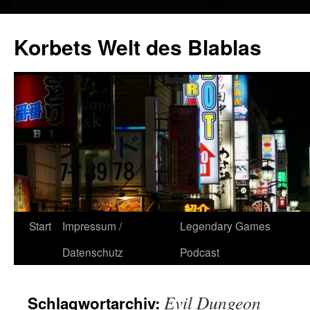
Zum
Inhalt
Korbets Welt des Blablas
springen
Start
Impressum /
Legendary Games
Datenschutz
Podcast
Evil Dungeon
Schlagwortarchiv: