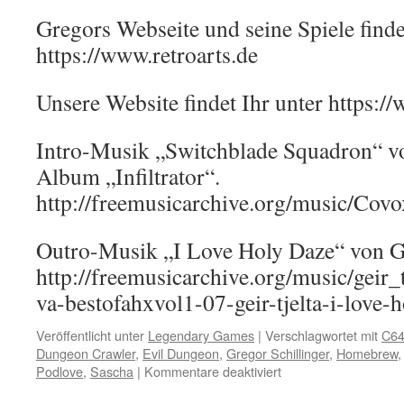
Gregors Webseite und seine Spiele finde
https://www.retroarts.de
Unsere Website findet Ihr unter https:
Intro-Musik „Switchblade Squadron“ 
Album „Infiltrator“.
http://freemusicarchive.org/music/Covo
Outro-Musik „I Love Holy Daze“ von Ge
http://freemusicarchive.org/music/geir
va-bestofahxvol1-07-geir-tjelta-i-love-
Veröffentlicht unter
Legendary Games
|
Verschlagwortet mit
C6
Dungeon Crawler
,
Evil Dungeon
,
Gregor Schillinger
,
Homebrew
für
Podlove
,
Sascha
|
Kommentare deaktiviert
Evil