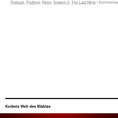
Podcast
,
Podlove
,
Retro
,
System 3
,
The Last Ninja
|
Kommentare
Korbets Welt des Blablas