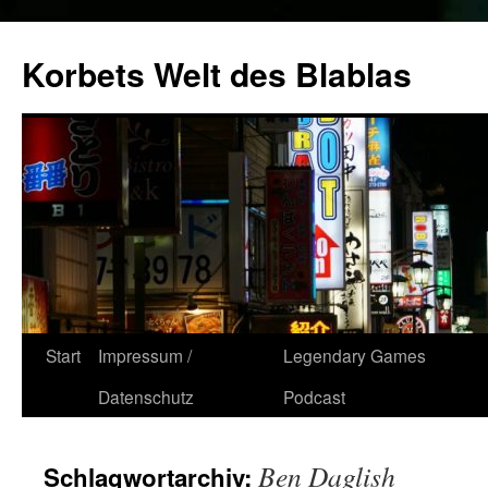
Zum
Inhalt
Korbets Welt des Blablas
springen
Start
Impressum /
Legendary Games
Datenschutz
Podcast
Ben Daglish
Schlagwortarchiv: