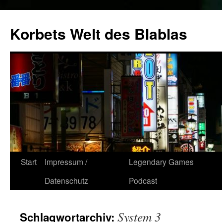
Zum
Inhalt
Korbets Welt des Blablas
springen
Start
Impressum /
Legendary Games
Datenschutz
Podcast
System 3
Schlagwortarchiv: