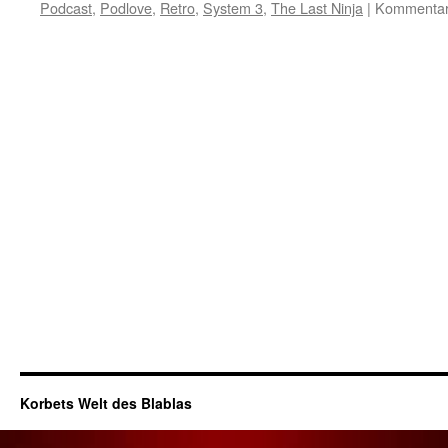
Podcast
,
Podlove
,
Retro
,
System 3
,
The Last Ninja
|
Kommentare
Korbets Welt des Blablas