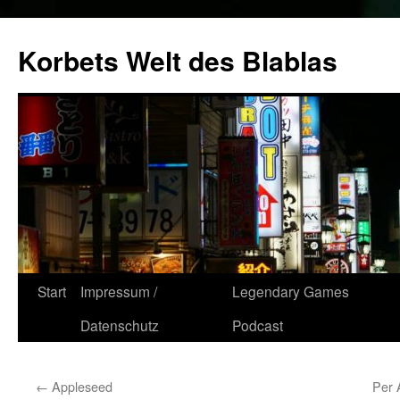
Zum
Inhalt
Korbets Welt des Blablas
springen
Start
Impressum /
Legendary Games
Datenschutz
Podcast
←
Appleseed
Per 