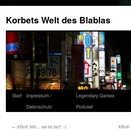
Zum
Inhalt
Korbets Welt des Blablas
springen
Start
Impressum /
Legendary Games
Datenschutz
Podcast
←
XBoX 360… sie ist da!!! :-(
XBoX 3