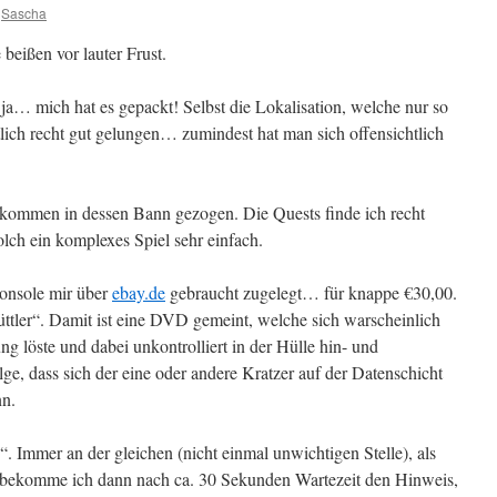
Sascha
 beißen vor lauter Frust.
ja… mich hat es gepackt! Selbst die Lokalisation, welche nur so
entlich recht gut gelungen… zumindest hat man sich offensichtlich
ollkommen in dessen Bann gezogen. Die Quests finde ich recht
olch ein komplexes Spiel sehr einfach.
onsole mir über
ebay.de
gebraucht zugelegt… für knappe €30,00.
üttler“. Damit ist eine DVD gemeint, welche sich warscheinlich
ng löste und dabei unkontrolliert in der Hülle hin- und
lge, dass sich der eine oder andere Kratzer auf der Datenschicht
nn.
. Immer an der gleichen (nicht einmal unwichtigen Stelle), als
 bekomme ich dann nach ca. 30 Sekunden Wartezeit den Hinweis,