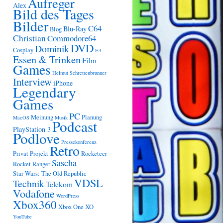
Aufreger
Alex
Bild des Tages
Bilder
C64
Blu-Ray
Blog
Christian
Commodore64
DVD
Dominik
Cosplay
E3
Essen & Trinken
Film
Games
Helmut Schrettenbrunner
Interview
iPhone
Legendary
Games
PC
Meinung
Planung
MacOS
Musik
Podcast
PlayStation 3
Podlove
Pressekonferenz
Retro
Privat
Projekt
Rocketeer
Sascha
Rocket Ranger
Star Wars: The Old Republic
VDSL
Technik
Telekom
Vodafone
WordPress
Xbox360
Xbox One
XO
YouTube