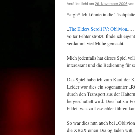
Veröffentlicht am
26. November 2006
von
*argh* Ich könnte in die Tischplatte
„
The Elders Scroll IV: Oblivion
„… 
voller Fehler strotzt, finde ich eig
verdammt viel Mühe gemacht.
Mich jedenfalls hat dieses Spiel v
interessant und die Bedienung für s
Das Spiel habe ich zum Kauf der K
Leider war dies ein sogenannter „R
durch den Transport aus der Halteru
hergeschüttelt wird. Dies hat zur Fo
bildet, was zu Lesefehler führen ka
So war dies nun auch bei „Oblivion“
die XBoX einen Dialog laden will,