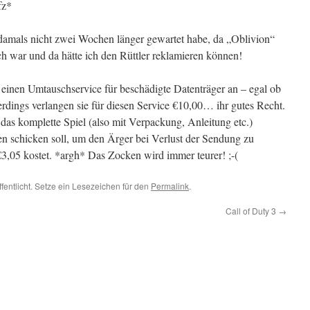
fz*
h damals nicht zwei Wochen länger gewartet habe, da „Oblivion“
ich war und da hätte ich den Rüttler reklamieren können!
 einen Umtauschservice für beschädigte Datenträger an – egal ob
erdings verlangen sie für diesen Service €10,00… ihr gutes Recht.
as komplette Spiel (also mit Verpackung, Anleitung etc.)
n schicken soll, um den Ärger bei Verlust der Sendung zu
3,05 kostet. *argh* Das Zocken wird immer teurer! ;-(
fentlicht. Setze ein Lesezeichen für den
Permalink
.
Call of Duty 3
→