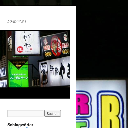
LOAD"*",8,1
Schlagwörter