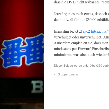
dass die DVD nicht lesbar sei. *seu
Jetzt ärgert es mich etwas, dass ic
dann offziell für nur €30,00 erhältl
Immerhin bietet „
Take2 Interactive
“
verschuldet oder unverschuldet. All
Außerdem empfehlen sie, dass man d
mindestens per Einwurf-Einschreibe
minimieren, was aber auch wieder €
Dieser Beitrag wurde unter
Xbox360
veröf
←
Gruppenzwang