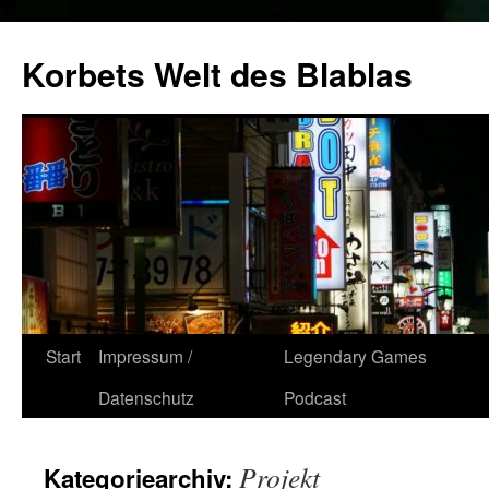
Zum
Inhalt
Korbets Welt des Blablas
springen
Start
Impressum /
Legendary Games
Datenschutz
Podcast
Projekt
Kategoriearchiv: