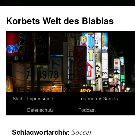
Zum
Inhalt
Korbets Welt des Blablas
springen
Start
Impressum /
Legendary Games
Datenschutz
Podcast
Soccer
Schlagwortarchiv: