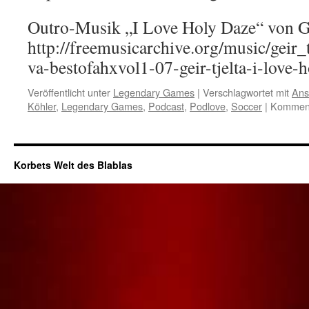
Outro-Musik „I Love Holy Daze“ von Ge
http://freemusicarchive.org/music/geir
va-bestofahxvol1-07-geir-tjelta-i-love-
Veröffentlicht unter
Legendary Games
|
Verschlagwortet mit
Ans
Köhler
,
Legendary Games
,
Podcast
,
Podlove
,
Soccer
|
Kommenta
Korbets Welt des Blablas