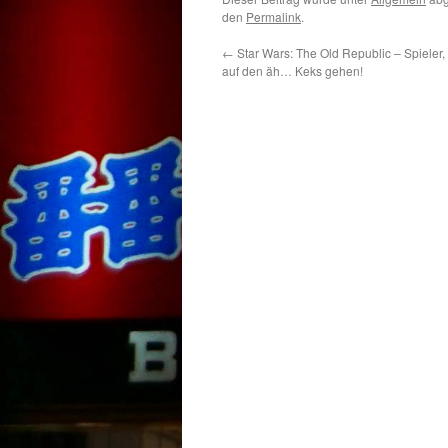
den
Permalink
.
←
Star Wars: The Old Republic – Spieler, 
auf den äh… Keks gehen!