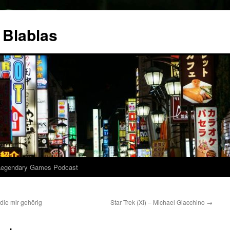
 Blablas
Legendary Games Podcast
die mir gehörig
Star Trek (XI) – Michael Giacchino
→