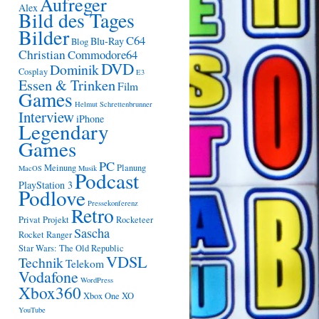
Aufreger
Alex
Bild des Tages
Bilder
C64
Blu-Ray
Blog
Christian
Commodore64
DVD
Dominik
Cosplay
E3
Essen & Trinken
Film
Games
Helmut Schrettenbrunner
Interview
iPhone
Legendary
Games
PC
Meinung
Planung
MacOS
Musik
Podcast
PlayStation 3
Podlove
Pressekonferenz
Retro
Privat
Projekt
Rocketeer
Sascha
Rocket Ranger
Star Wars: The Old Republic
VDSL
Technik
Telekom
Vodafone
WordPress
Xbox360
Xbox One
XO
YouTube