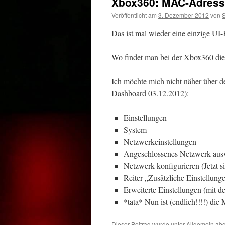
Xbox360: MAC-Adress
Veröffentlicht am
3. Dezember 2012
von
Das ist mal wieder eine einzige UI-
Wo findet man bei der Xbox360 d
Ich möchte mich nicht näher über 
Dashboard 03.12.2012):
Einstellungen
System
Netzwerkeinstellungen
Angeschlossenes Netzwerk au
Netzwerk konfigurieren (Jetzt s
Reiter „Zusätzliche Einstellung
Erweiterte Einstellungen (mit
*tata* Nun ist (endlich!!!!) d
Dieser Beitrag wurde unter
Allgemein
abg