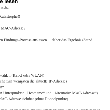
e lesen
Sascha
Katastrophe!!!
ie MAC-Adresse?
den Findungs-Prozess auslassen… daher das Ergebnis (Stand
swählen (Kabel oder WLAN)
ieht man wenigsten die aktuelle IP-Adresse)
en“
 den Unterpunkten „Hostname“ und „Alternative MAC-Adresse“)
ie MAC-Adresse sichtbar (ohne Doppelpunkte)
elegt und mit
Technik
,
Xbox360
verschlagwortet. Setze ein Lesezeichen für