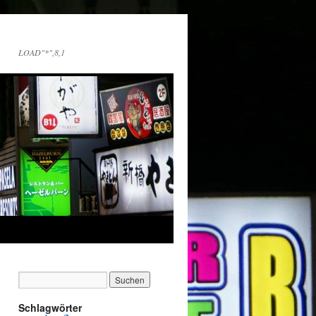
LOAD"*",8,1
Schlagwörter