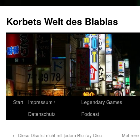
Zum
Inhalt
Korbets Welt des Blablas
springen
Start
Impressum /
Legendary Games
Datenschutz
Podcast
←
Diese Disc ist nicht mit jedem Blu-ray-Disc-
Mehrere