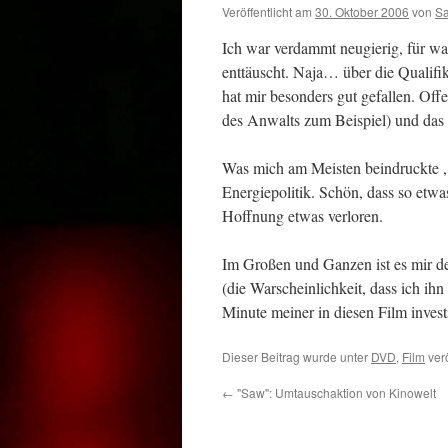
Veröffentlicht am
30. Oktober 2006
von
S
Ich war verdammt neugierig, für wa
enttäuscht. Naja… über die Qualifika
hat mir besonders gut gefallen. Off
des Anwalts zum Beispiel) und das
Was mich am Meisten beindruckte , 
Energiepolitik. Schön, dass so etwa
Hoffnung etwas verloren.
Im Großen und Ganzen ist es mir 
(die Warscheinlichkeit, dass ich ihn
Minute meiner in diesen Film investi
Dieser Beitrag wurde unter
DVD
,
Film
verö
←
"Saw": Umtauschaktion von Kinowelt