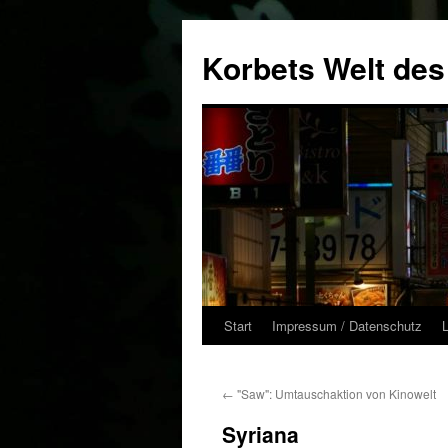
Zum
Inhalt
Korbets Welt des
springen
Start
Impressum / Datenschutz
←
"Saw": Umtauschaktion von Kinowelt
Syriana