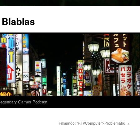
 Blablas
Legendary Games Podcast
Filmundo: "RTKComputer"-Problematik
→