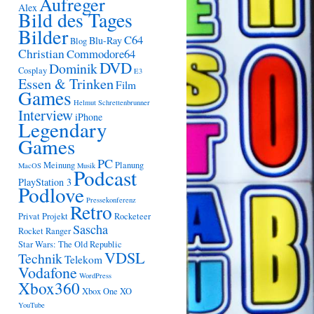
Aufreger
Alex
Bild des Tages
Bilder
C64
Blu-Ray
Blog
Christian
Commodore64
DVD
Dominik
Cosplay
E3
Essen & Trinken
Film
Games
Helmut Schrettenbrunner
Interview
iPhone
Legendary
Games
PC
Meinung
Planung
MacOS
Musik
Podcast
PlayStation 3
Podlove
Pressekonferenz
Retro
Privat
Projekt
Rocketeer
Sascha
Rocket Ranger
Star Wars: The Old Republic
VDSL
Technik
Telekom
Vodafone
WordPress
Xbox360
Xbox One
XO
YouTube