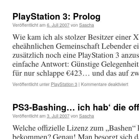
PlayStation 3: Prolog
Veröffentlicht am
6. Juli 2007
von
Sascha
Wie kam ich als stolzer Besitzer einer X
eheähnlichen Gemeinschaft Lebender eig
zusätzlich noch eine PlayStation 3 anzu
einfache Antwort: Günstige Gelegenhei
für nur schlappe €423… und das auf 
für
Veröffentlicht unter
PlayStation 3
|
Kommentare deaktiviert
PlayS
3:
Prolo
PS3-Bashing… ich hab‘ die offi
Veröffentlicht am
3. Juli 2007
von
Sascha
Welche offizielle Lizenz zum „Bashen“
bekommen? Genau! Man besorgt sich d