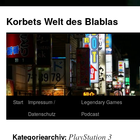
Zum
Inhalt
Korbets Welt des Blablas
springen
Start
Impressum /
Legendary Games
Datenschutz
Podcast
PlayStation 3
Kategoriearchiv: