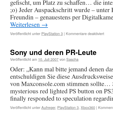
gefischt, um Platz zu schaffen… die int
;o) Jeder Auspackschritt wurde – unter
Freundin – genauestens per Digitalkam
Weiterlesen
→
für
Veröffentlicht unter
PlayStation 3
|
Kommentare deaktiviert
PlayS
Die
aller
Sony und deren PR-Leute
Eindr
Veröffentlicht am
10. Juli 2007
von
Sascha
Oder: „Kann mal bitte jemand denen das
entschuldigen Sie diese Ausdrucksweise
von Maxconsole.com stimmen sollte… S
mysterious red lighted PS button on PS3
finally responded to speculation regar
Veröffentlicht unter
Aufreger
,
PlayStation 3
,
Xbox360
|
Kommenta